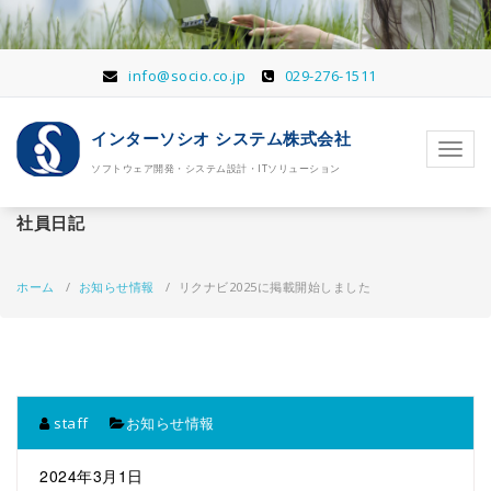
コ
ン
テ
ン
info@socio.co.jp
029-276-1511
ツ
へ
インターソシオ システム株式会社
移
ナ
動
ソフトウェア開発・システム設計・ITソリューション
ビ
ゲ
ー
社員日記
シ
ョ
ン
ホーム
/
お知らせ情報
/
リクナビ2025に掲載開始しました
を
切
り
替
え
staff
お知らせ情報
2024年3月1日