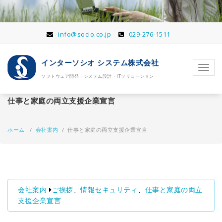
コ
ン
テ
ン
info@socio.co.jp
029-276-1511
ツ
へ
インターソシオ システム株式会社
移
ナ
動
ソフトウェア開発・システム設計・ITソリューション
ビ
ゲ
ー
仕事と家庭の両立支援企業宣言
シ
ョ
ン
ホーム
/
会社案内
/
仕事と家庭の両立支援企業宣言
を
切
り
替
え
会社案内
ご挨拶
、
情報セキュリティ
、
仕事と家庭の両立
支援企業宣言