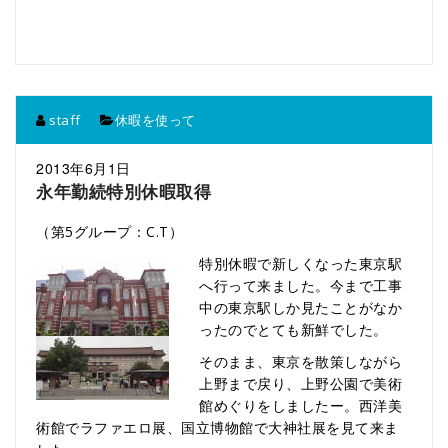
staff
休暇を使って
2013年6月1日
永年勤続特別休暇取得
（第5グループ：C.T）
特別休暇で新しくなった東京駅
へ行って来ました。今まで工事
中の東京駅しか見たことがなか
ったのでとても新鮮でした。
そのまま、東京を散策しながら
上野まで戻り、上野公園で美術
館めぐりをしましたー。西洋美
術館でラファエロ展、国立博物館で大神社展を見て来ま