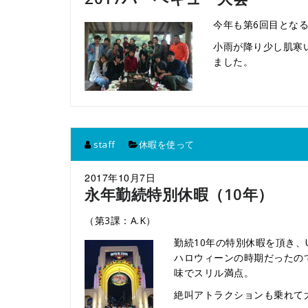
今年も第6回目とな
小雨が降り少し肌寒
ました。
staff
休暇を使って
2017年10月7日
永年勤続特別休暇（10年）
（第3課：A.K）
勤続10年の特別休暇を頂き、
ハロウィーンの時期だったの
味でスリル満点。
絶叫アトラクションも乗れて