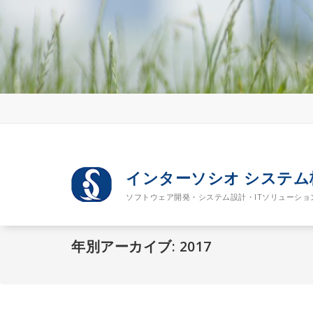
コ
ン
テ
ン
ツ
へ
移
動
インターソシオ システ
ソフトウェア開発・システム設計・ITソリューショ
年別アーカイブ: 2017