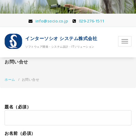
コ
ン
テ
ン
info@socio.co.jp
029-276-1511
ツ
へ
インターソシオ システム株式会社
移
ナ
動
ソフトウェア開発・システム設計・ITソリューション
ビ
ゲ
ー
お問い合せ
シ
ョ
ン
ホーム
/
お問い合せ
を
切
り
替
題名（必須）
え
お名前（必須）