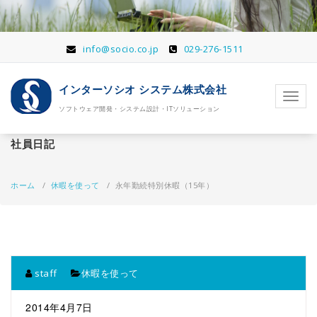
コ
ン
テ
ン
info@socio.co.jp
029-276-1511
ツ
へ
インターソシオ システム株式会社
移
ナ
動
ソフトウェア開発・システム設計・ITソリューション
ビ
ゲ
ー
社員日記
シ
ョ
ン
ホーム
/
休暇を使って
/
永年勤続特別休暇（15年）
を
切
り
替
え
staff
休暇を使って
2014年4月7日