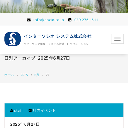
コ
ン
テ
ン
info@socio.co.jp
029-276-1511
ツ
へ
インターソシオ システム株式会社
移
ナ
動
ソフトウェア開発・システム設計・ITソリューション
ビ
ゲ
ー
日別アーカイブ: 2025年6月27日
シ
ョ
ン
ホーム
/
2025
/
6月
/
27
を
切
り
替
え
staff
社内イベント
2025年6月27日