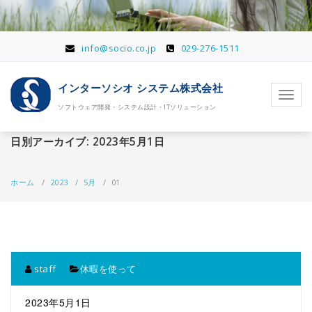
コ
ン
テ
ン
info@socio.co.jp
029-276-1511
ツ
へ
インターソシオ システム株式会社
移
ナ
動
ソフトウェア開発・システム設計・ITソリューション
ビ
ゲ
ー
日別アーカイブ: 2023年5月1日
シ
ョ
ン
ホーム
/
2023
/
5月
/
01
を
切
り
替
え
staff
休暇を使って
2023年5月1日