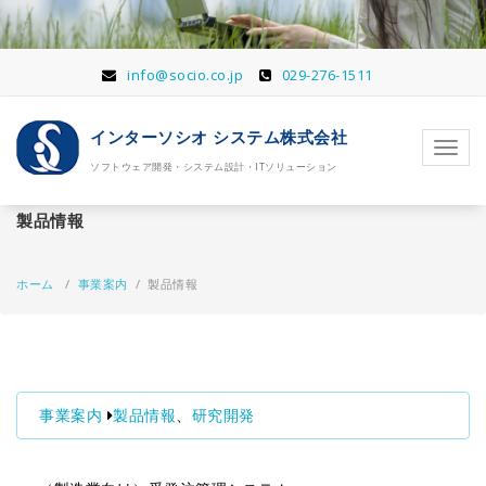
コ
ン
テ
ン
info@socio.co.jp
029-276-1511
ツ
へ
インターソシオ システム株式会社
移
ナ
動
ソフトウェア開発・システム設計・ITソリューション
ビ
ゲ
ー
製品情報
シ
ョ
ン
ホーム
/
事業案内
/
製品情報
を
切
り
替
え
事業案内
製品情報
、
研究開発